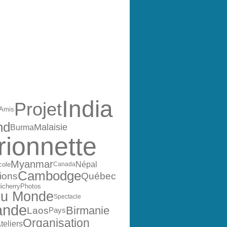
ES
India
Projet
Amis
nd
Malaisie
Burma
ionnette
Myanmar
Népal
cole
Canada
Cambodge
ions
Québec
icherry
Photos
du Monde
Spectacle
ande
Birmanie
Laos
Pays
Organisation
teliers