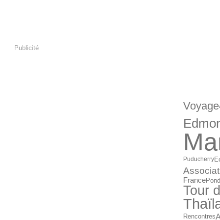
Publicité
CATÉGORI
Voyage
Edmo
Mar
E
Puducherry
Associat
France
Pond
Tour 
Thaïl
A
Rencontres