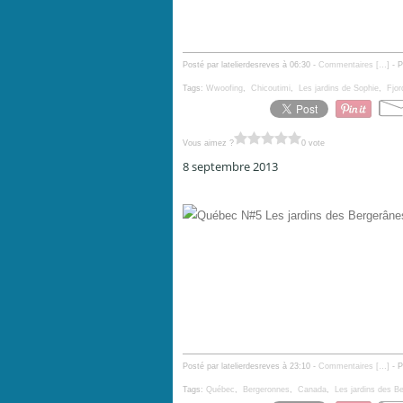
Posté par latelierdesreves à 06:30 -
Commentaires [
…
]
- P
Tags:
Wwoofing
,
Chicoutimi
,
Les jardins de Sophie
,
Fjor
Vous aimez ?
0 vote
8 septembre 2013
Québec N#5 Les jardins des Bergerânes, Bergeronne
Posté par latelierdesreves à 23:10 -
Commentaires [
…
]
- P
Tags:
Québec
,
Bergeronnes
,
Canada
,
Les jardins des B