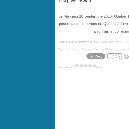
18 septembre 2013
Quebec N# 9 Wwoofing conclusion
Le Mercredi 18 Septembre 2013, Quebec N
passé dans les fermes du Québec à faire
anic Farms) correspo
Posté par latelierdesreves à 06:00 -
Commentaires [
…
]
- P
Tags:
Conclusion
,
Québec
,
Canada
,
Wwoofing
,
Wwoofi
Vous aimez ?
0 vote