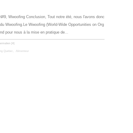
#9, Wwoofing Conclusion, Tout notre été, nous l'avons donc
 du Wwoofing.Le Wwoofing (World-Wide Opportunities on Org
nd pour nous à la mise en pratique de...
ermalien [
#
]
ng Quebec
,
Alimenteur