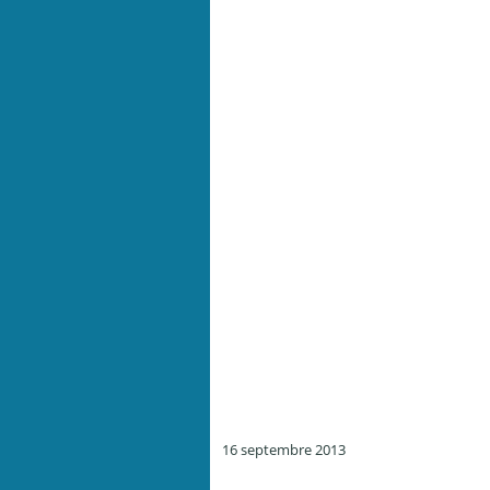
16 septembre 2013
Quebec # 8 Sacre coeur, Herbamiel, Edmond