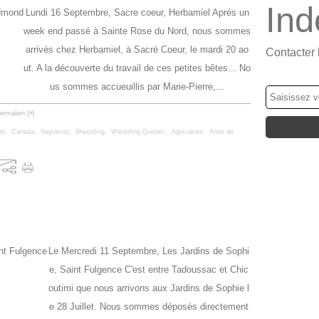
Ind
Lundi 16 Septembre, Sacre coeur, Herbamiel Aprés un
week end passé à Sainte Rose du Nord, nous sommes
arrivés chez Herbamiel, à Sacré Coeur, le mardi 20 ao
Contacter 
ut. A la découverte du travail de ces petites bêtes... No
NEWSLETT
us sommes accueuillis par Marie-Pierre,...
ermalien [
#
]
el
,
Canada
,
Saguenay
,
Wwoofing
,
Wwoofing Quebec
,
Agriculture
,
Anse de
Le Mercredi 11 Septembre, Les Jardins de Sophi
e, Saint Fulgence C'est entre Tadoussac et Chic
outimi que nous arrivons aux Jardins de Sophie l
e 28 Juillet. Nous sommes déposés directement