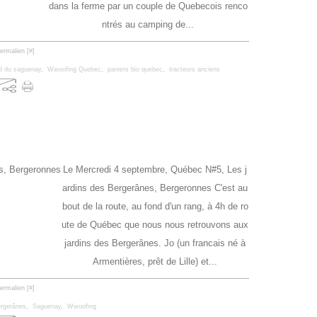
dans la ferme par un couple de Quebecois renco
ntrés au camping de...
ermalien [
#
]
d du saguenay
,
Wwoofing Quebec
,
paniers bio quebec
,
tracteurs anciens
s
Le Mercredi 4 septembre, Québec N#5, Les j
ardins des Bergerânes, Bergeronnes C'est au
bout de la route, au fond d'un rang, à 4h de ro
ute de Québec que nous nous retrouvons aux
jardins des Bergerânes. Jo (un francais né à
Armentières, prêt de Lille) et...
ermalien [
#
]
ergerânes
,
Saguenay
,
Wwoofing