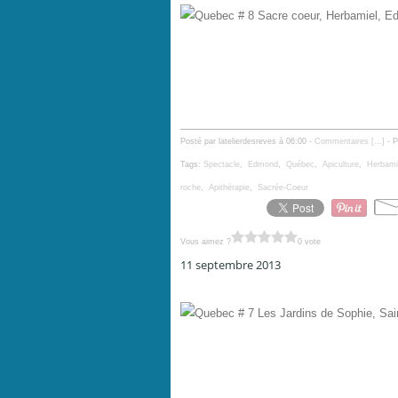
Posté par latelierdesreves à 06:00 -
Commentaires [
…
]
- P
Tags:
Spectacle
,
Edmond
,
Québec
,
Apiculture
,
Herbami
roche
,
Apithérapie
,
Sacrée-Coeur
Vous aimez ?
0 vote
11 septembre 2013
Quebec # 7 Les Jardins de Sophie, Saint Fulgence