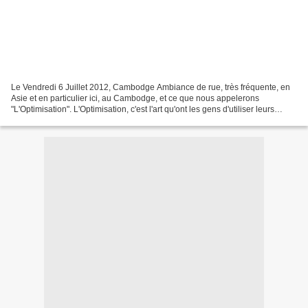
Le Vendredi 6 Juillet 2012, Cambodge Ambiance de rue, très fréquente, en
Asie et en particulier ici, au Cambodge, et ce que nous appelerons
"L'Optimisation". L'Optimisation, c'est l'art qu'ont les gens d'utiliser leurs
objets du quotidien au maximum,...