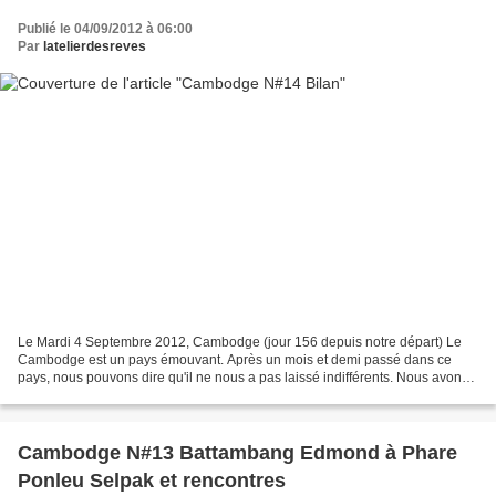
Publié le 04/09/2012 à 06:00
Par
latelierdesreves
Le Mardi 4 Septembre 2012, Cambodge (jour 156 depuis notre départ) Le
Cambodge est un pays émouvant. Après un mois et demi passé dans ce
pays, nous pouvons dire qu'il ne nous a pas laissé indifférents. Nous avons
été très marqués par son histoire... Les...
Cambodge N#13 Battambang Edmond à Phare
Ponleu Selpak et rencontres