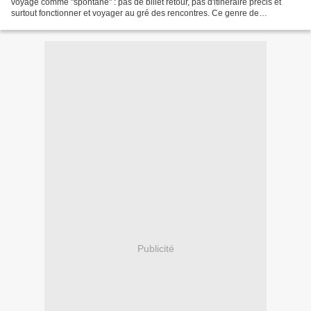
voyage comme "spontané" : pas de billet retour, pas d'itinéraire précis et
surtout fonctionner et voyager au gré des rencontres. Ce genre de
rencontres, nous a permis de vivre une expérience...
Publicité