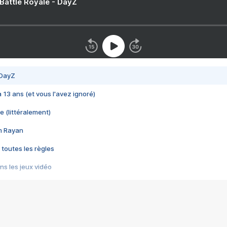
 Battle Royale - DayZ
 DayZ
 a 13 ans (et vous l'avez ignoré)
e (littéralement)
im Rayan
 toutes les règles
s les jeux vidéo
us choquant de Rockstar ? - Le scandale BULLY
e plus moche de Steam
du RÊVE tourne au CAUCHEMAR