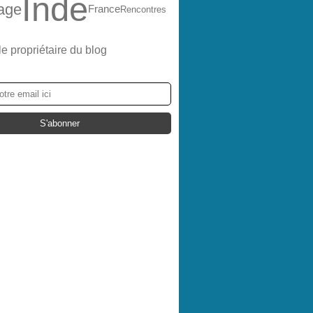
Inde
age
France
Rencontres
le propriétaire du blog
ER