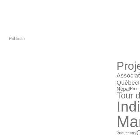
Publicité
CATÉGORI
Proj
Associat
Québec
Népal
Pres
Tour 
Ind
Mar
O
Puducherry