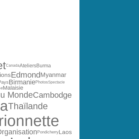
ES
et
Ateliers
Burma
Canada
Edmond
Myanmar
ions
Birmanie
Pays
Photos
Spectacle
Malaisie
se
du Monde
Cambodge
ia
Thaïlande
ionnette
rganisation
Laos
Pondicherry