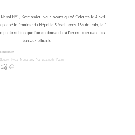
 Nepal N#1, Katmandou Nous avons quitté Calcutta le 4 avril
 passé la frontière du Népal le 5 Avril après 16h de train, la f
te petite si bien que l'on se demande si l'on est bien dans les
bureaux officiels...
ermalien [
#
]
 Square
,
Kopan Monastery
,
Pashupatinath
,
Patan