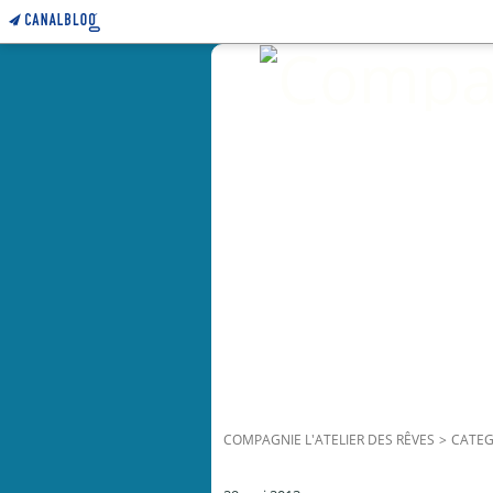
COMPAGNIE L'ATELIER DES RÊVES
>
CATEG
pashupatinath