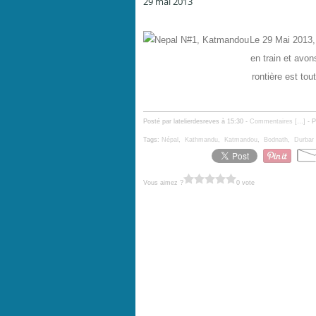
29 mai 2013
Nepal N#1, Katmandou
Le 29 Mai 2013,
en train et avons
rontière est tou
Posté par latelierdesreves à 15:30 -
Commentaires [
…
]
- P
Tags:
Népal
,
Kathmandu
,
Katmandou
,
Bodnath
,
Durbar
Vous aimez ?
0 vote