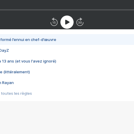
nsformé l’ennui en chef-d’œuvre
 DayZ
 a 13 ans (et vous l'avez ignoré)
e (littéralement)
im Rayan
 toutes les règles
s les jeux vidéo
us choquant de Rockstar ? - Le scandale BULLY
e plus moche de Steam