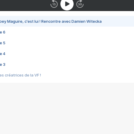
bey Maguire, c'est lui ! Rencontre avec Damien Witecka
e 6
e 5
e 4
e 3
s créatrices de la VF !
e 2
e 1
e Mektoub My Love arrive enfin ! Rencontre avec Shaïn Boumedine et Sal
i : après Toni en famille
elle réalise le bouleversant Dites lui que je l'aime