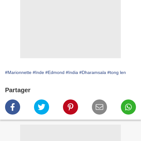
#Marionnette
#Inde
#Edmond
#India
#Dharamsala
#tong len
Partager