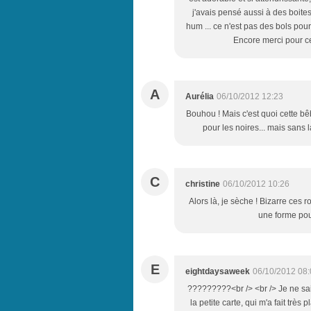
j'avais pensé aussi à des boites
hum ... ce n'est pas des bols pour c
Encore merci pour ce 
A
Aurélia
06/10/2012 12:23
Bouhou ! Mais c'est quoi cette bê
pour les noires... mais sans l
C
christine
06/10/2012 10:26
Alors là, je sèche ! Bizarre ces 
une forme pour
E
eightdaysaweek
06/10/2012 08:
?????????<br /> <br /> Je ne sai
la petite carte, qui m'a fait très