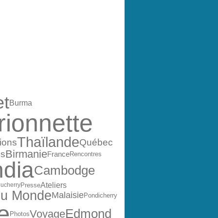
ES
et
Burma
ionnette
Thaïlande
ions
Québec
Birmanie
os
France
Rencontres
ndia
Cambodge
Ateliers
Presse
ucherry
du Monde
Malaisie
Pondicherry
e
Edmond
Voyage
Photos