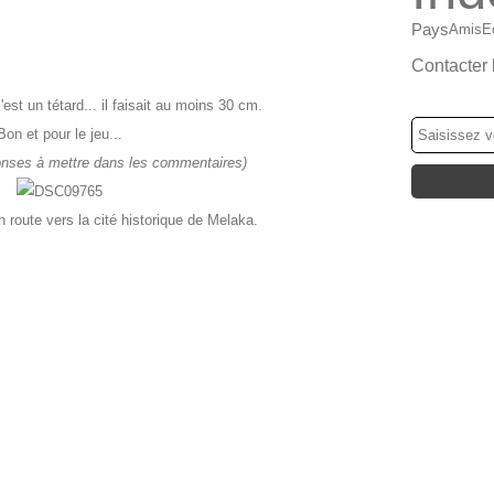
Pays
Amis
E
Contacter 
NEWSLETT
st un tétard... il faisait au moins 30 cm.
Bon et pour le jeu...
onses à mettre dans les commentaires)
route vers la cité historique de Melaka.