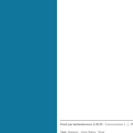
Posté par latelierdesreves à 06:00 -
Commentaires [
…
]
- P
Tags:
Malaisie
,
Johor Bahru
,
Muar