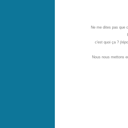
Ne me dites pas que c'e
c'est quoi ça ?
(rép
Nous nous mettons en 