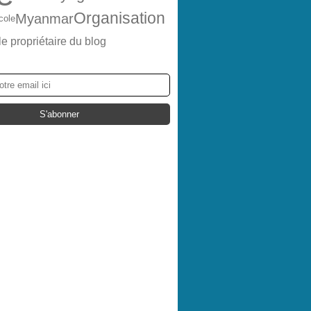
Organisation
Myanmar
cole
le propriétaire du blog
ER