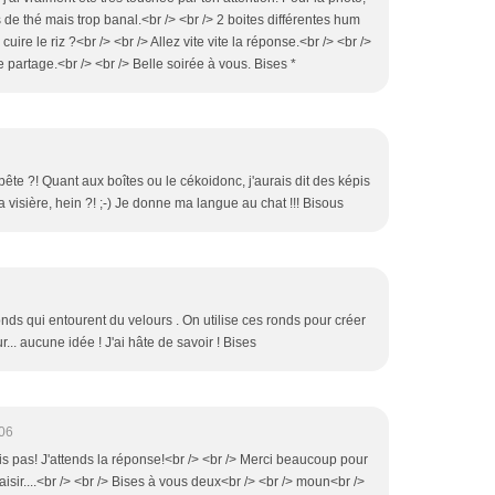
 de thé mais trop banal.<br /> <br /> 2 boites différentes hum
uire le riz ?<br /> <br /> Allez vite vite la réponse.<br /> <br />
partage.<br /> <br /> Belle soirée à vous. Bises *
bête ?! Quant aux boîtes ou le cékoidonc, j'aurais dit des képis
a visière, hein ?! ;-) Je donne ma langue au chat !!! Bisous
ronds qui entourent du velours . On utilise ces ronds pour créer
... aucune idée ! J'ai hâte de savoir ! Bises
06
s pas! J'attends la réponse!<br /> <br /> Merci beaucoup pour
 plaisir....<br /> <br /> Bises à vous deux<br /> <br /> moun<br />