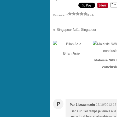
Vous aimez ?
0 vote
Singapour N#1, Singapour
Vous aimerez aussi :
Bilan Asie
Malaisie N#8 B
conclusi
Commentaires
P
Par 1 beau matin
17/10/2012 17
Dans un 1er temps je tenais à te 
est adorable et si attendrissante,