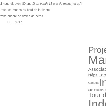
ui nous dit avoir 80 ans
(il en paraît 15 ans de moins)
et qu'il
 tous les matins au bord de la rivière.
rons encore de drôles de bêtes...
CATÉGORI
Proj
Mar
Associat
La
Népal
I
Canada
Spectacle
Pud
Tour 
Ind