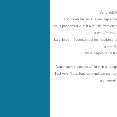
Malaisie N#4 Johor Bahru, Muar
Vendredi 5
Retour en Malaisie, après l'épisod
Nous passons une nuit à la ville frontière
«
pas d'attraits
La ville est fréquentée par les habitants 
à prix M
Nous dégotons un hôt
N
ous n'avons pas trouvé la ville si dan
l'est vers Muar, tout juste indiqué sur le
qui permet 