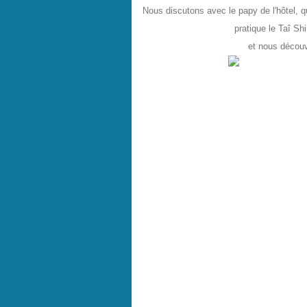
Nous discutons avec le papy de l'hôtel, q
pratique le Taî Shi
et nous découv