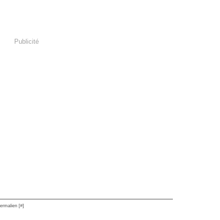
Publicité
ermalien [
#
]