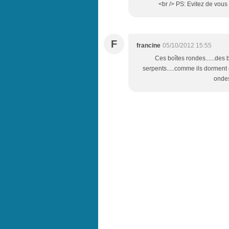
<br /> PS: Evitez de vous 
F
francine
05/10/2012 15:55
Ces boîtes rondes......des 
serpents.....comme ils dorment 
ondes